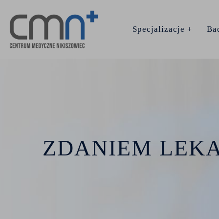
Specjalizacje
Bad
Lekarz rodzinny
Medycyna estetyczna
ZDANIEM LEK
Neurochirurgia
Ortopedia
Proktologia
Psychiatria