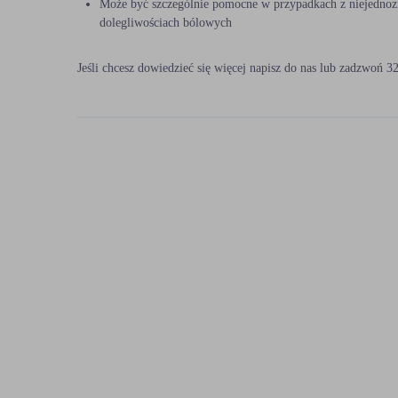
Może być szczególnie pomocne w przypadkach z niejednoz
dr n. med. Adam Lewiński
dolegliwościach bólowych
lek. Patrycja Marcinkowska
Jeśli chcesz dowiedzieć się więcej napisz do nas lub zadzwoń 3
lek. Agata Migacz
dr n. med. Maciej Migacz
lek. Tadeusz Nejman
mgr Iga Niesporek
dr n. med. Katarzyna Olszak-Wąsik
prof. dr hab. n. med. Karolina Sieroń
lek. Sergiusz Urbańczyk
dr n. med. Kamila Trepka – Wróbel