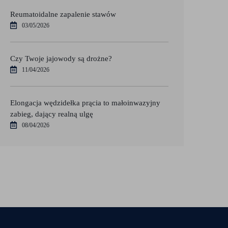
Reumatoidalne zapalenie stawów
03/05/2026
Czy Twoje jajowody są drożne?
11/04/2026
Elongacja wędzidełka prącia to małoinwazyjny
zabieg, dający realną ulgę
08/04/2026