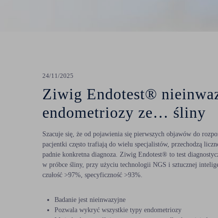
Psychoterapia
Reumatologia
Torakochirurgia
24/11/2025
Urologia
Ziwig Endotest® nieinwaz
endometriozy ze… śliny
Szacuje się, że od pojawienia się pierwszych objawów do rozp
pacjentki często trafiają do wielu specjalistów, przechodzą lic
padnie konkretna diagnoza. Ziwig Endotest® to test diagnostyc
w próbce śliny, przy użyciu technologii NGS i sztucznej inteli
czułość >97%, specyficzność >93%.
lek. Elżbieta Króżel – Sikora
Badanie jest nieinwazyjne
lek. Dominika Kupny-Bujoczek
Pozwala wykryć wszystkie typy endometriozy