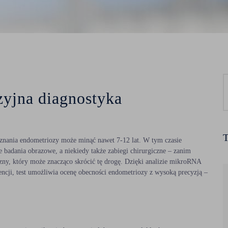
yjna diagnostyka
T
oznania endometriozy może minąć nawet 7-12 lat. W tym czasie
zne badania obrazowe, a niekiedy także zabiegi chirurgiczne – zanim
zny, który może znacząco skrócić tę drogę. Dzięki analizie mikroRNA
gencji, test umożliwia ocenę obecności endometriozy z wysoką precyzją –