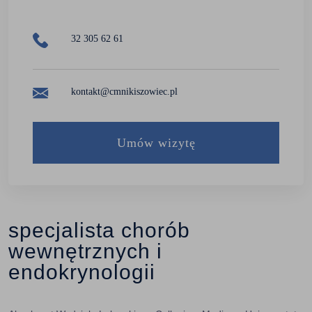
32 305 62 61
kontakt@cmnikiszowiec.pl
Umów wizytę
specjalista chorób
wewnętrznych i
endokrynologii