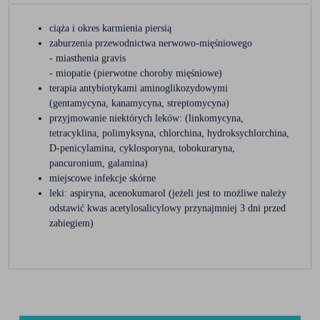
ciąża i okres karmienia piersią
zaburzenia przewodnictwa nerwowo-mięśniowego
- miasthenia gravis
- miopatie (pierwotne choroby mięśniowe)
terapia antybiotykami aminoglikozydowymi
(gentamycyna, kanamycyna, streptomycyna)
przyjmowanie niektórych leków: (linkomycyna,
tetracyklina, polimyksyna, chlorchina, hydroksychlorchina,
D-penicylamina, cyklosporyna, tobokuraryna,
pancuronium, galamina)
miejscowe infekcje skórne
leki: aspiryna, acenokumarol (jeżeli jest to możliwe należy
odstawić kwas acetylosalicylowy przynajmniej 3 dni przed
zabiegiem)