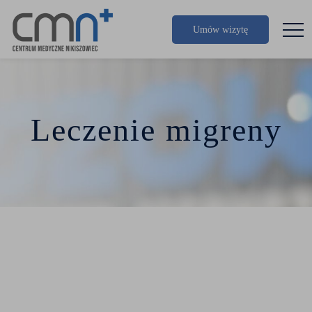
Umów wizytę
Leczenie migreny