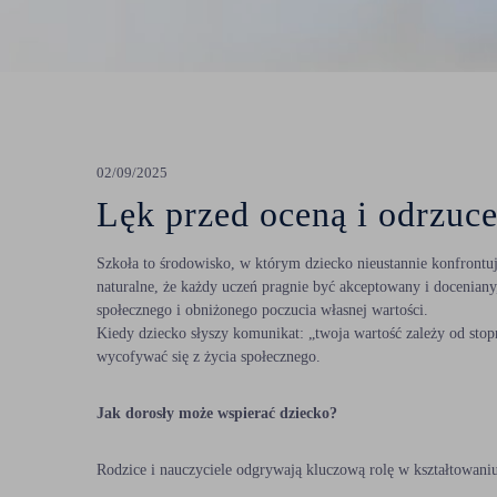
Psychoterapia
Reumatologia
Torakochirurgia
02/09/2025
Urologia
Lęk przed oceną i odrzuc
Szkoła to środowisko, w którym dziecko nieustannie konfrontuje
naturalne, że każdy uczeń pragnie być akceptowany i doceniany, 
społecznego i obniżonego poczucia własnej wartości.
Kiedy dziecko słyszy komunikat: „twoja wartość zależy od stop
wycofywać się z życia społecznego.
Jak dorosły może wspierać dziecko?
lek. Elżbieta Króżel – Sikora
Rodzice i nauczyciele odgrywają kluczową rolę w kształtowan
lek. Dominika Kupny-Bujoczek