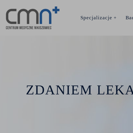
Specjalizacje
Bad
Lekarz rodzinny
Medycyna estetyczna
ZDANIEM LEK
Neurochirurgia
Ortopedia
Proktologia
Psychiatria