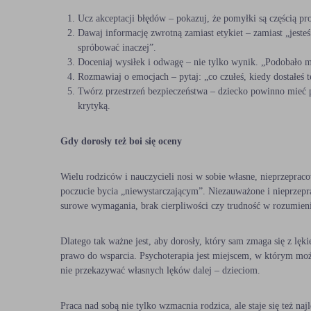
dr n. med. Adam Lewiński
Ucz akceptacji błędów – pokazuj, że pomyłki są częścią pr
Dawaj informację zwrotną zamiast etykiet – zamiast „jesteś 
spróbować inaczej”.
lek. Patrycja Marcinkowska
Doceniaj wysiłek i odwagę – nie tylko wynik. „Podobało mi
Rozmawiaj o emocjach – pytaj: „co czułeś, kiedy dostałeś tę
lek. Agata Migacz
Twórz przestrzeń bezpieczeństwa – dziecko powinno mieć
krytyką.
dr n. med. Maciej Migacz
Gdy dorosły też boi się oceny
lek. Tadeusz Nejman
mgr Iga Niesporek
Wielu rodziców i nauczycieli nosi w sobie własne, nieprzepraco
poczucie bycia „niewystarczającym”. Niezauważone i nieprzep
surowe wymagania, brak cierpliwości czy trudność w rozumien
dr n. med. Katarzyna Olszak-Wąsik
prof. dr hab. n. med. Karolina Sieroń
Dlatego tak ważne jest, aby dorosły, który sam zmaga się z lę
prawo do wsparcia. Psychoterapia jest miejscem, w którym możn
nie przekazywać własnych lęków dalej – dzieciom.
lek. Sergiusz Urbańczyk
dr n. med. Kamila Trepka – Wróbel
Praca nad sobą nie tylko wzmacnia rodzica, ale staje się też na