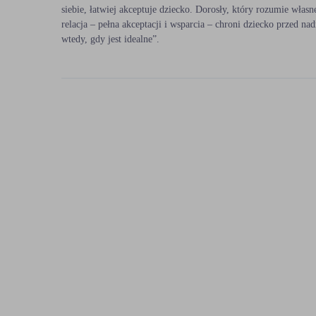
siebie, łatwiej akceptuje dziecko. Dorosły, który rozumie włas
relacja – pełna akceptacji i wsparcia – chroni dziecko przed n
dr n. med. Jakub Wąsik
wtedy, gdy jest idealne”.