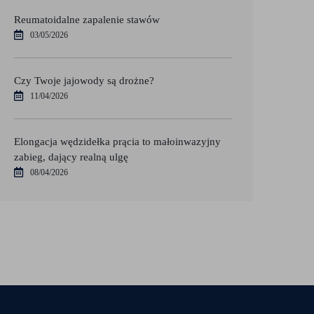
Reumatoidalne zapalenie stawów
03/05/2026
Czy Twoje jajowody są drożne?
11/04/2026
Elongacja wędzidełka prącia to małoinwazyjny
zabieg, dający realną ulgę
08/04/2026