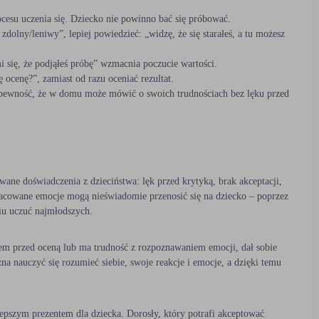
ocesu uczenia się. Dziecko nie powinno bać się próbować.
zdolny/leniwy”, lepiej powiedzieć: „widzę, że się starałeś, a tu możesz
 się, że podjąłeś próbę” wzmacnia poczucie wartości.
 ocenę?”, zamiast od razu oceniać rezultat.
 pewność, że w domu może mówić o swoich trudnościach bez lęku przed
wane doświadczenia z dzieciństwa: lęk przed krytyką, brak akceptacji,
racowane emocje mogą nieświadomie przenosić się na dziecko – poprzez
iu uczuć najmłodszych.
kiem przed oceną lub ma trudność z rozpoznawaniem emocji, dał sobie
a nauczyć się rozumieć siebie, swoje reakcje i emocje, a dzięki temu
jlepszym prezentem dla dziecka. Dorosły, który potrafi akceptować