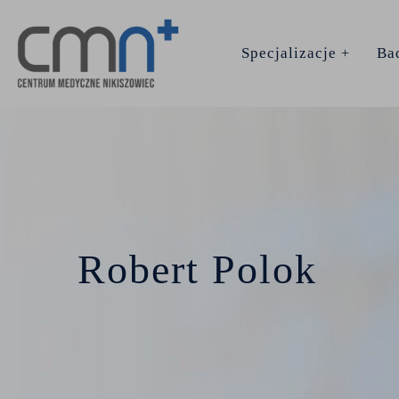
Specjalizacje
Bad
Lekarz rodzinny
Medycyna estetyczna
Robert Polok
Neurochirurgia
Ortopedia
Proktologia
Psychiatria