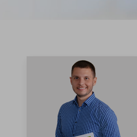
Psychoterapia
Reumatologia
Torakochirurgia
Urologia
lek. Elżbieta Króżel – Sikora
lek. Dominika Kupny-Bujoczek