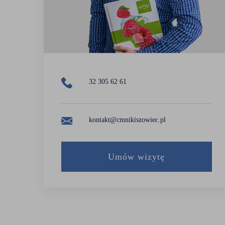
dr n. med. Adam Lewiński
lek. Patrycja Marcinkowska
lek. Agata Migacz
dr n. med. Maciej Migacz
32 305 62 61
lek. Tadeusz Nejman
kontakt@cmnikiszowiec.pl
mgr Iga Niesporek
dr n. med. Katarzyna Olszak-Wąsik
Umów wizytę
prof. dr hab. n. med. Karolina Sieroń
lek. Sergiusz Urbańczyk
dr n. med. Kamila Trepka – Wróbel