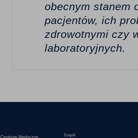
obecnym stanem o
pacjentów, ich pr
zdrowotnymi czy 
laboratoryjnych.
Zespół
e Centrum Medyczne