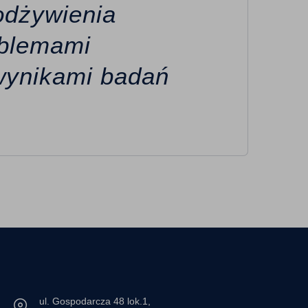
dżywienia
oblemami
wynikami badań
ul. Gospodarcza 48 lok.1,